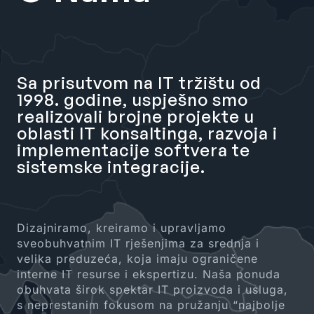
Sa prisutvom na IT tržištu od
1998. godine, uspješno smo
realizovali brojne projekte u
oblasti IT konsaltinga, razvoja i
implementacije softvera te
sistemske integracije.
Dizajniramo, kreiramo i upravljamo
sveobuhvatnim IT rješenjima za srednja i
velika preduzeća, koja imaju ograničene
interne IT resurse i ekspertizu. Naša ponuda
obuhvata širok spektar IT proizvoda i usluga,
s neprestanim fokusom na pružanju “najbolje