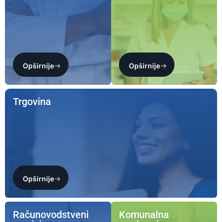
Opširnije
Opširnije
Trgovina
Opširnije
Računovodstveni
Komunalna