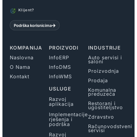
Klijent?
Podrška korisnicima
KOMPANIJA
PROIZVODI
INDUSTRIJE
Naslovna
InfoERP
Auto servisi i
saloni
O Nama
InfoDMS
Proizvodnja
Kontakt
InfoWMS
Prodaja
USLUGE
Komunalna
preduzeća
Razvoj
Restorani i
aplikacija
ugostiteljstvo
Implementacije
Zdravstvo
rješenja i
podrška
Računovodstveni
servisi
Razvoj