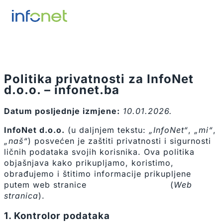
Politika privatnosti za InfoNet
d.o.o. –
infonet.ba
Datum posljednje izmjene:
10.01.2026.
InfoNet d.o.o.
(u daljnjem tekstu:
„InfoNet“
,
„mi“
,
„naš“
) posvećen je zaštiti privatnosti i sigurnosti
ličnih podataka svojih korisnika. Ova politika
objašnjava kako prikupljamo, koristimo,
obrađujemo i štitimo informacije prikupljene
putem web stranice
https://infonet.ba
(
Web
stranica
).
1. Kontrolor podataka